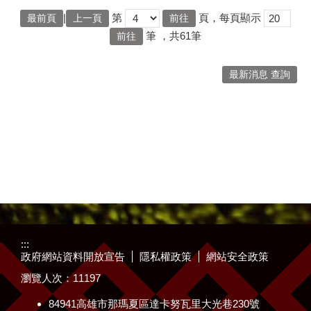
|
第
頁，每頁顯示
最前頁
上一頁
筆
，共61筆
最新消息 查詢
:::
政府網站資料開放宣告
隱私權政策
網站安全政策
瀏覽人次：
11197
84941高雄市那瑪夏區達卡努瓦里大光巷230號