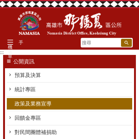
跳到主要內容區塊
搜
手
機
尋
選
:::
單
公開資訊
預算及決算
統計專區
政策及業務宣導
回饋金專區
對民間團體補捐助