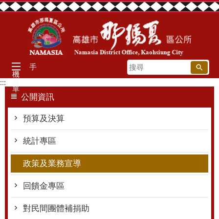
跳到主要內容區塊
搜
手
機
尋
選
:::
單
公開資訊
預算及決算
統計專區
政策及業務宣導
回饋金專區
對民間團體補捐助