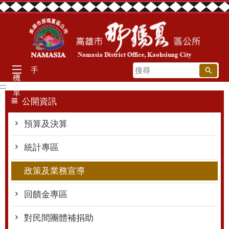
跳到主要內容區塊
搜
手
機
尋
選
:::
單
公開資訊
預算及決算
統計專區
政策及業務宣導
回饋金專區
對民間團體補捐助