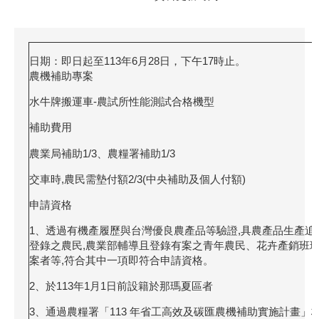
日期：即日起至113年6月28日，下午17時止。
農機補助專案
水牛牌搬運車-農試所性能測試合格機型
補助費用
農業局補助1/3、農糧署補助1/3
交車時,農民需墊付額2/3(中央補助及個人付額)
申請資格
1、透過有機產履歷與台灣優良農產品等驗證,具農產品生產追溯條
登錄之農民,農業部輔導且登錄有案之青年農民、花卉產銷班
案者等,符合其中一項即符合申請資格。
2、於113年1月1日前設籍於那瑪夏區者
3、通過農糧署「113 年省工高效及碳匯農機補助實施計畫」