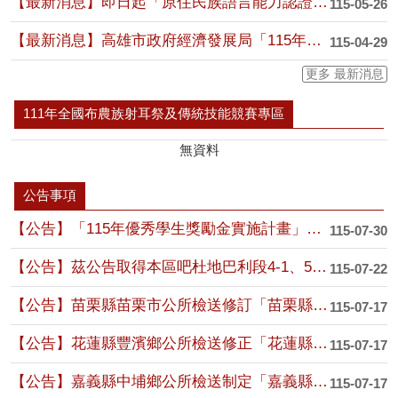
【最新消息】即日起「原住民族語言能力認證測驗獎勵金線上申請」開放線上申請，請族人....
115-05-26
【最新消息】高雄市政府經濟發展局「115年高雄市節電競賽」
115-04-29
更多 最新消息
111年全國布農族射耳祭及傳統技能競賽專區
無資料
公告事項
【公告】「115年優秀學生獎勵金實施計畫」暨「115年教育助學金實施計畫」
115-07-30
【公告】茲公告取得本區吧杜地巴利段4-1、5-1地號等2筆原住民保留地所有權名單....
115-07-22
【公告】苗栗縣苗栗市公所檢送修訂「苗栗縣苗栗市生命紀念園區所在里南勢里 回饋辦法....
115-07-17
【公告】花蓮縣豐濱鄉公所檢送修正「花蓮縣豐濱鄉民國家考試補助辦法」公 告、令、總....
115-07-17
【公告】嘉義縣中埔鄉公所檢送制定「嘉義縣中埔鄉國民中小學學生暨學齡前幼 兒教育補....
115-07-17