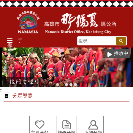
跳到主要內容區塊
搜
手
機
尋
選
播放中
單
:::
分眾導覽
主題分類
施政分類
服務分類