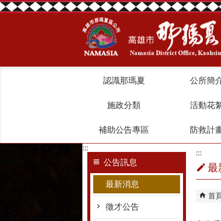
跳到主要內容區塊
認識那瑪夏
公所簡
施政分類
活動花
補助公告專區
防救計
:::
:::
公告訊息
最
最新消息
首
徵才公告