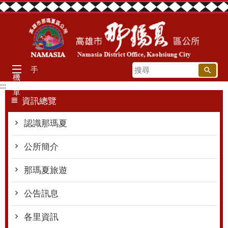
跳到主要內容區塊
搜
手
機
尋
選
:::
單
資訊總覽
認識那瑪夏
公所簡介
那瑪夏旅遊
公告訊息
各里資訊