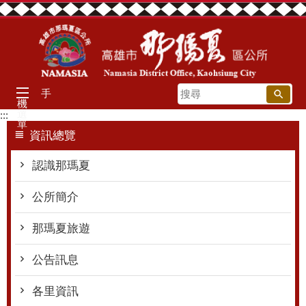
跳到主要內容區塊
搜
手
機
尋
選
:::
單
資訊總覽
認識那瑪夏
公所簡介
那瑪夏旅遊
公告訊息
各里資訊