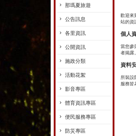
那瑪夏旅遊
歡迎來
公告訊息
站的資
各里資訊
個人
當您參
公開資訊
者揭露
施政分類
資料
活動花絮
所裝設
服務皆
影音專區
體育資訊專區
便民服務專區
防災專區