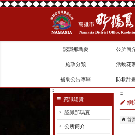
跳到主要內容區塊
認識那瑪夏
公所簡
施政分類
活動花
補助公告專區
防救計
:::
:::
資訊總覽
網
認識那瑪夏
首
公所簡介