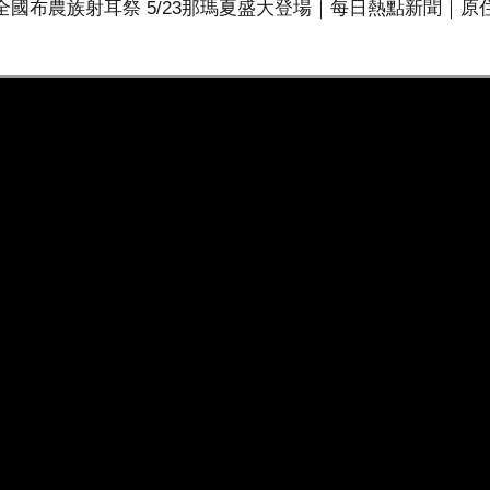
年全國布農族射耳祭 5/23那瑪夏盛大登場｜每日熱點新聞｜