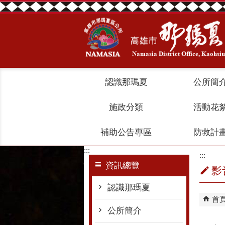
跳到主要內容區塊
認識那瑪夏
公所簡
施政分類
活動花
補助公告專區
防救計
:::
:::
資訊總覽
影
認識那瑪夏
首
公所簡介