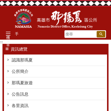
跳到主要內容區塊
搜
手
機
尋
選
:::
單
資訊總覽
認識那瑪夏
公所簡介
那瑪夏旅遊
公告訊息
各里資訊